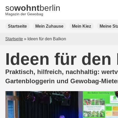
so
wohnt
berlin
Magazin der Gewobag
Weiter
Startseite
Mein Zuhause
Mein Kiez
Meine St
zum
Inhalt
Startseite
»
Ideen für den Balkon
Ideen für den
Praktisch, hilfreich, nachhaltig: wer
Gartenbloggerin und Gewobag-Mieter