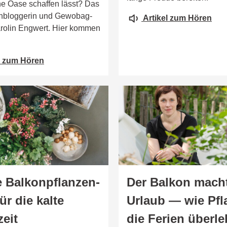
ne Oase schaffen lässt? Das
nbloggerin und Gewobag-
Artikel zum Hören
arolin Engwert. Hier kommen
l zum Hören
e Balkonpflanzen-
Der Balkon mach
ür die kalte
Urlaub — wie Pfl
zeit
die Ferien überl