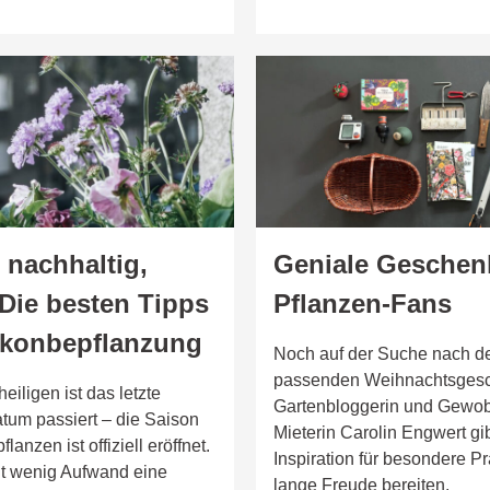
 nachhaltig,
Geniale Geschen
 Die besten Tipps
Pflanzen-Fans
lkonbepflanzung
Noch auf der Suche nach 
passenden Weihnachtsges
eiligen ist das letzte
Gartenbloggerin und Gewo
atum passiert – die Saison
Mieterin Carolin Engwert gi
lanzen ist offiziell eröffnet.
Inspiration für besondere Pr
it wenig Aufwand eine
lange Freude bereiten.