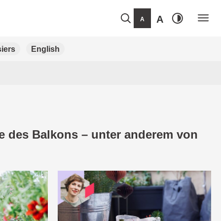
A
A
iers
English
ege des Balkons – unter anderem von