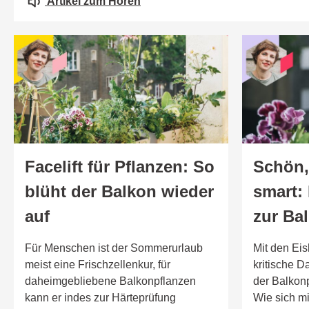
Artikel zum Hören
Facelift für Pflanzen: So
Schön,
blüht der Balkon wieder
smart:
auf
zur Ba
Für Menschen ist der Sommerurlaub
Mit den Eish
meist eine Frischzellenkur, für
kritische D
daheimgebliebene Balkonpflanzen
der Balkonpf
kann er indes zur Härteprüfung
Wie sich m