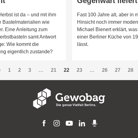
ht
Gegenwart liefert
Herbst ist da – und mit ihm
Fast 100 Jahre alt, aber in 
 Bastelmaterialien wie
Hinsicht noch immer modern
er. Eine Anleitung zum
Michael Bienert erklärt, was
erbstbasteln samt Antwort
einer Berliner Küche von 1
age: Wie kommt die
lässt.
ung eigentlich zustande?
e
1
2
3
…
21
22
Seitennummerieru
23
…
26
27
28
der
Beiträge