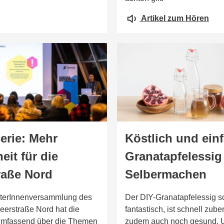
Artikel zum Hören
erie: Mehr
Köstlich und ein
eit für die
Granatapfelessi
raße Nord
Selbermachen
eterInnenversammlung des
Der DIY-Granatapfelessig 
eerstraße Nord hat die
fantastisch, ist schnell zube
mfassend über die Themen
zudem auch noch gesund. U