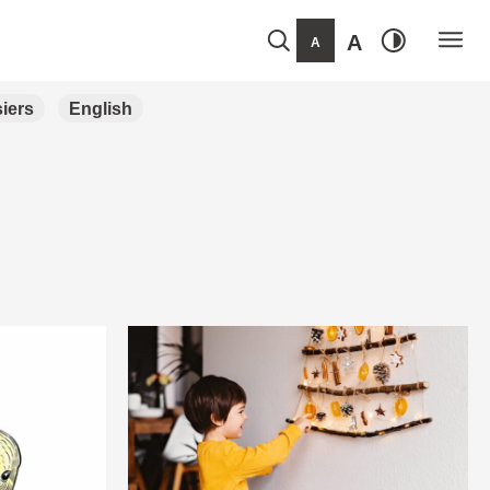
A
A
iers
English