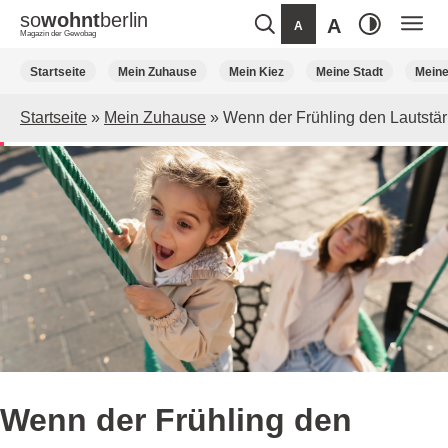
so
wohnt
berlin
A
A
Magazin der Gewobag
Weiter
Startseite
Mein Zuhause
Mein Kiez
Meine Stadt
Mein
zum
Inhalt
Startseite
»
Mein Zuhause
»
Wenn der Frühling den Lautstär
Wenn der Frühling den