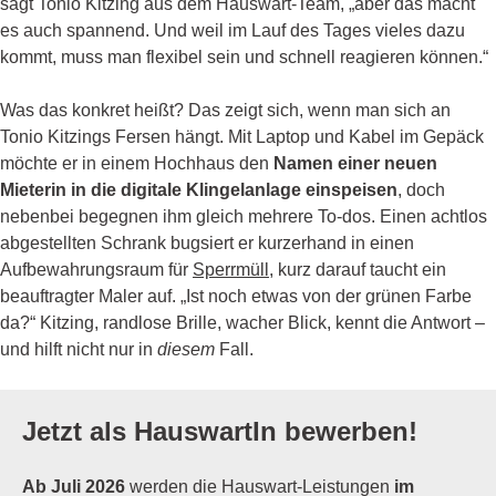
sagt Tonio Kitzing aus dem Hauswart-Team, „aber das macht
es auch spannend. Und weil im Lauf des Tages vieles dazu
kommt, muss man flexibel sein und schnell reagieren können.“
Was das konkret heißt? Das zeigt sich, wenn man sich an
Tonio Kitzings Fersen hängt. Mit Laptop und Kabel im Gepäck
möchte er in einem Hochhaus den
Namen einer neuen
Mieterin in die digitale Klingelanlage einspeisen
, doch
nebenbei begegnen ihm gleich mehrere To-dos. Einen achtlos
abgestellten Schrank bugsiert er kurzerhand in einen
Aufbewahrungsraum für
Sperrmüll
, kurz darauf taucht ein
beauftragter Maler auf. „Ist noch etwas von der grünen Farbe
da?“ Kitzing, randlose Brille, wacher Blick, kennt die Antwort –
und hilft nicht nur in
diesem
Fall.
Jetzt als HauswartIn bewerben!
Ab Juli 2026
werden die Hauswart-Leistungen
im