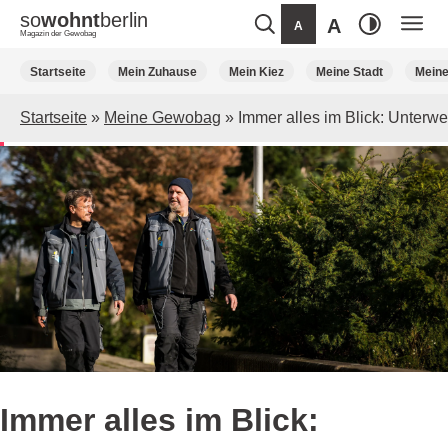
so
wohnt
berlin
A
A
Magazin der Gewobag
Weiter
Startseite
Mein Zuhause
Mein Kiez
Meine Stadt
Mein
zum
Inhalt
Startseite
»
Meine Gewobag
»
Immer alles im Blick: Unter
Immer alles im Blick: