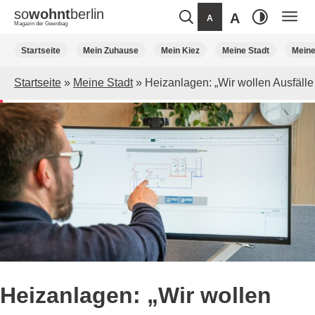
so
wohnt
berlin
A
A
Magazin der Gewobag
Weiter
Startseite
Mein Zuhause
Mein Kiez
Meine Stadt
Mein
zum
Inhalt
Startseite
»
Meine Stadt
»
Heizanlagen: „Wir wollen Ausfäll
Heizanlagen: „Wir wollen