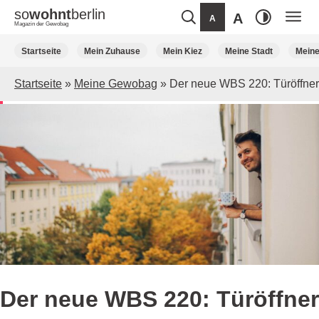
so
wohnt
berlin
A
A
Magazin der Gewobag
Weiter
Startseite
Mein Zuhause
Mein Kiez
Meine Stadt
Mein
zum
Inhalt
Startseite
»
Meine Gewobag
»
Der neue WBS 220: Türöffner
Der neue WBS 220: Türöffner