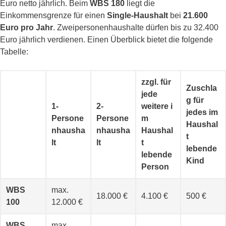
Euro netto jährlich. Beim
WBS 180
liegt die
Einkommensgrenze für einen
Single-Haushalt
bei
21.600
Euro pro Jahr
. Zweipersonenhaushalte dürfen bis zu 32.400
Euro jährlich verdienen. Einen Überblick bietet die folgende
Tabelle:
zzgl. für
Zuschla
jede
g für
1-
2-
weitere i
jedes im
Persone
Persone
m
Haushal
nhausha
nhausha
Haushal
t
lt
lt
t
lebende
lebende
Kind
Person
WBS
max.
18.000 €
4.100 €
500 €
100
12.000 €
WBS
max.