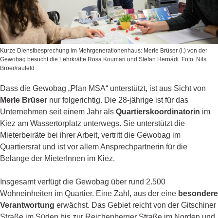
Kurze Dienstbesprechung im Mehrgenerationenhaus: Merle Brüser (l.) von der
Gewobag besucht die Lehrkräfte Rosa Koumari und Stefan Hernádi. Foto: Nils
Bröer/raufeld
Dass die Gewobag „Plan MSA“ unterstützt, ist aus Sicht von
Merle Brüser
nur folgerichtig. Die 28-jährige ist für das
Unternehmen seit einem Jahr als
Quartierskoordinatorin
im
Kiez am Wassertorplatz unterwegs. Sie unterstützt die
Mieterbeiräte bei ihrer Arbeit, vertritt die Gewobag im
Quartiersrat und ist vor allem Ansprechpartnerin für die
Belange der MieterInnen im Kiez.
Insgesamt verfügt die Gewobag über rund 2.500
Wohneinheiten im Quartier. Eine Zahl, aus der eine
besondere
Verantwortung
erwächst. Das Gebiet reicht von der Gitschiner
Straße im Süden bis zur Reichenberger Straße im Norden und