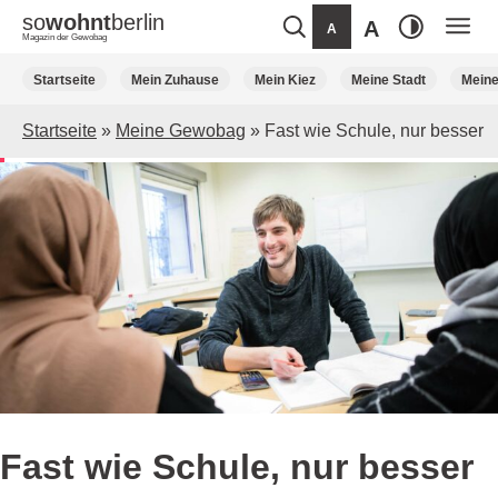
so
wohnt
berlin
A
A
Magazin der Gewobag
Weiter
Startseite
Mein Zuhause
Mein Kiez
Meine Stadt
Mein
zum
Inhalt
Startseite
»
Meine Gewobag
»
Fast wie Schule, nur besser
Fast wie Schule, nur besser