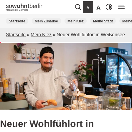
so
wohnt
berlin
A
A
Magazin der Gewobag
Weiter
Startseite
Mein Zuhause
Mein Kiez
Meine Stadt
Mein
zum
Inhalt
Startseite
»
Mein Kiez
»
Neuer Wohlfühlort in Weißensee
Neuer Wohlfühlort in