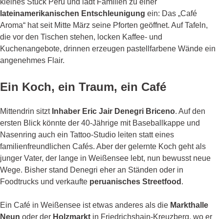
kleines Stück Peru und lädt Familien zu einer
lateinamerikanischen Entschleunigung
ein: Das „Café
Aroma“ hat seit Mitte März seine Pforten geöffnet. Auf Tafeln,
die vor den Tischen stehen, locken Kaffee- und
Kuchenangebote, drinnen erzeugen pastellfarbene Wände ein
angenehmes Flair.
Ein Koch, ein Traum,
ein Café
Mittendrin sitzt
Inhaber Eric Jair Denegri Briceno
. Auf den
ersten Blick könnte der 40-Jährige mit Baseballkappe und
Nasenring auch ein Tattoo-Studio leiten statt eines
familienfreundlichen Cafés. Aber der gelernte Koch geht als
junger Vater, der lange in Weißensee lebt, nun bewusst neue
Wege. Bisher stand Denegri eher an Ständen oder in
Foodtrucks und verkaufte
peruanisches Streetfood
.
Ein Café in Weißensee ist etwas anderes als die
Markthalle
Neun
oder der
Holzmarkt
in Friedrichshain-Kreuzberg, wo er