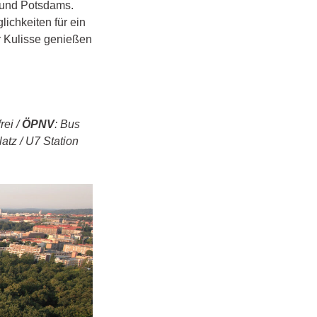
s und Potsdams.
chkeiten für ein
r Kulisse genießen
rei /
ÖPNV
: Bus
atz / U7 Station