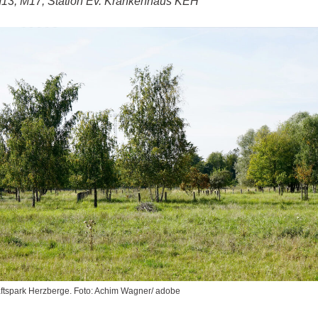
M13, M17, Station Ev. Krankenhaus KEH
aftspark Herzberge. Foto: Achim Wagner/ adobe