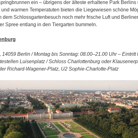
ringbrunnen ein – übrigens der älteste erhaltene Park Berlin
und warmen Temperatuten bieten die Liegewiesen schöne Mögli
h dem Schlossgartenbesuch noch mehr frische Luft und Berline
er Spree entlang in den Tiergarten bummeln.
tenburg
059 Berlin / Montag bis Sonntag: 08.00–21.00 Uhr – Eintritt f
estellen Luisenplatz / Schloss Charlottenburg oder Klausenerpl
oder Richard-Wagener-Platz, U2 Sophie-Charlotte-Platz