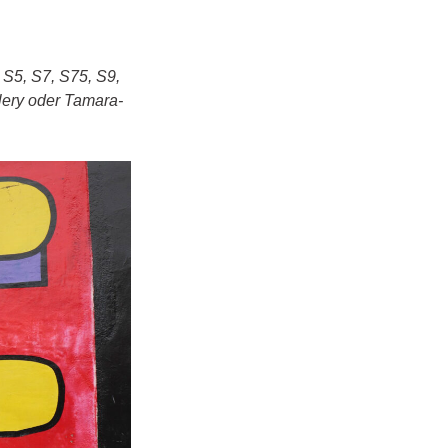
, S5, S7, S75, S9,
lery oder Tamara-