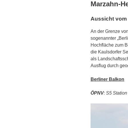
Marzahn-He
Aussicht vom 
An der Grenze von 
sogenannter „Berl
Hochfläche zum Ber
die Kaulsdorfer S
als Landschaftssc
Ausflug durch geo
Berliner Balkon
ÖPNV
: S5 Statio