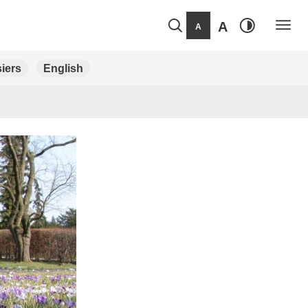
A
A
iers
English