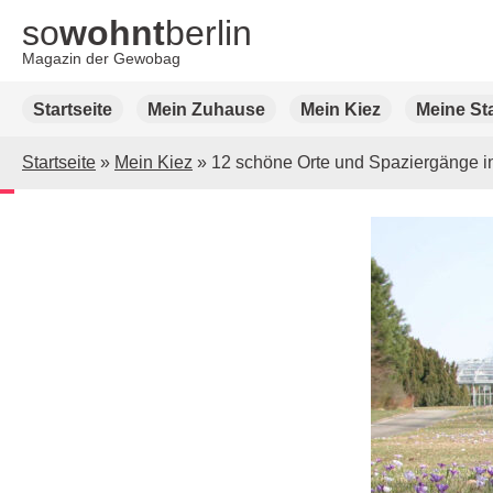
so
wohnt
berlin
Magazin der Gewobag
Weiter
Startseite
Mein Zuhause
Mein Kiez
Meine St
zum
Inhalt
Startseite
»
Mein Kiez
»
12 schöne Orte und Spaziergänge in