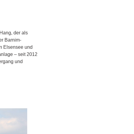
 Hang, der als
er Barnim-
den Elsensee und
nlage – seit 2012
iergang und