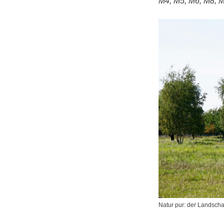
M4, M5, M6, M8, 
Natur pur: der Landsch