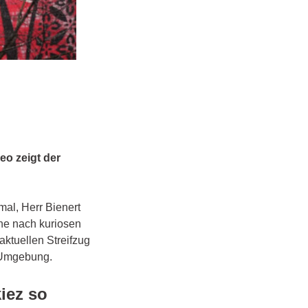
eo zeigt der
mal, Herr Bienert
che nach kuriosen
ktuellen Streifzug
e Umgebung.
iez so