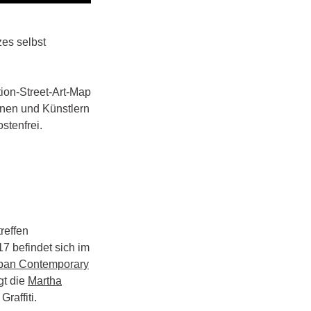
zes selbst
ion-Street-Art-Map
nnen und Künstlern
stenfrei.
reffen
7 befindet sich im
rban Contemporary
gt die
Martha
Graffiti.