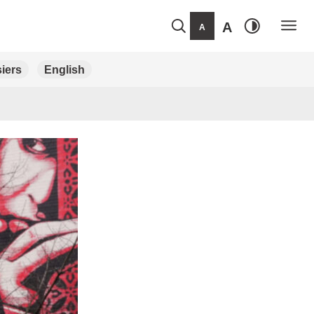
A
A
iers
English