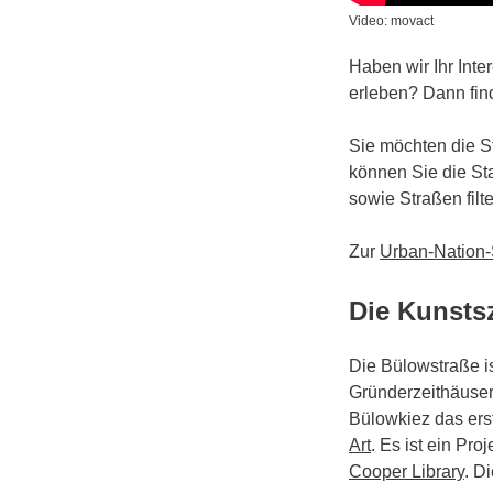
Video: movact
Haben wir Ihr Inte
erleben? Dann fin
Sie möchten die S
können Sie die St
sowie Straßen filte
Zur
Urban-Nation-
Die Kunsts
Die Bülowstraße ist
Gründerzeithäuser 
Bülowkiez das ers
Art
. Es ist ein Pr
Cooper Library
. D