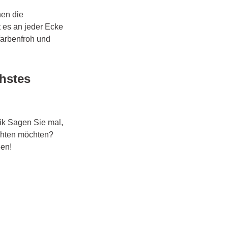
en die
 es an jeder Ecke
farbenfroh und
chstes
rik Sagen Sie mal,
ichten möchten?
een!