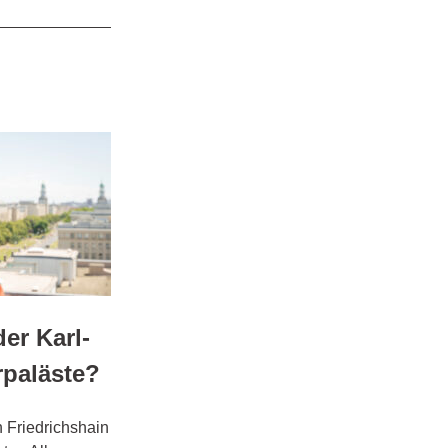
er Karl-
rpaläste?
n Friedrichshain