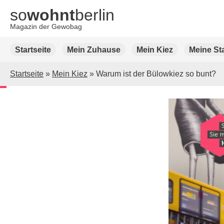
so
wohnt
berlin
Magazin der Gewobag
Weiter
Startseite
Mein Zuhause
Mein Kiez
Meine St
zum
Inhalt
Startseite
»
Mein Kiez
»
Warum ist der Bülowkiez so bunt?