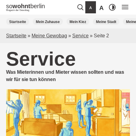
so
wohnt
berlin
A
A
Magazin der Gewobag
Weiter
Startseite
Mein Zuhause
Mein Kiez
Meine Stadt
Mein
zum
Inhalt
Startseite
»
Meine Gewobag
»
Service
»
Seite 2
Service
Was Mieterinnen und Mieter wissen sollten und was
wir für sie tun können